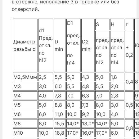
в стержне, исполнение 3 в головке или без
отверстий.
D1
S
H
r
d1
пред.
Пред.
пред.
пред.
Диаметр
D
D2
откл.
откл.
l
откл.
откл.
±
резьбы d
min
min
по
по
по
0,2
по
h12
h12
h14
h14
M2,5Ммм
2,5
5,5
5,0
4,3
5,0
1,8
0,4
8
M3
3,0
6,0
5,5
4,8
5,5
2,0
М4
4,0
7,8
7,0
6,3
7,0
2,8
9
М5
5,0
8,8
8,0
7,3
8,0
3,0
0,5
1
М6
6,0
11,0
10,0
9,2
10,0
4,0
1
М8
8,0
15,5
14,0*
13,0*
14,0*
5,0
1
0,8
М10
10,0
18,8
17,0*
16,0*
17,0*
6,0
1