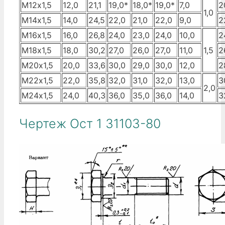
М12х1,5
12,0
21,1
19,0*
18,0*
19,0*
7,0
2
1,0
М14х1,5
14,0
24,5
22,0
21,0
22,0
9,0
2
М16х1,5
16,0
26,8
24,0
23,0
24,0
10,0
2
М18х1,5
18,0
30,2
27,0
26,0
27,0
11,0
1,5
2
М20х1,5
20,0
33,6
30,0
29,0
30,0
12,0
2
М22х1,5
22,0
35,8
32,0
31,0
32,0
13,0
3
2,0
М24х1,5
24,0
40,3
36,0
35,0
36,0
14,0
3
Чертеж Ост 1 31103-80